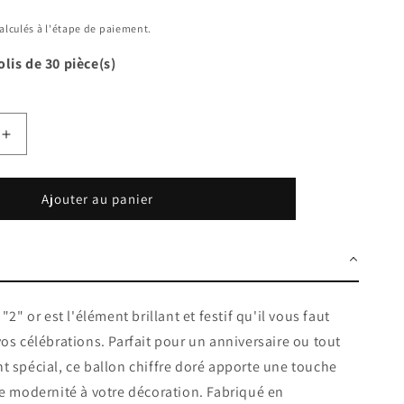
alculés à l'étape de paiement.
olis de
30
pièce(s)
Augmenter
la
quantité
de
Ajouter au panier
Ballon
mylar
36
cm
ot;
&quot;2&quot;
or
"2" or est l'élément brillant et festif qu'il vous faut
os célébrations. Parfait pour un anniversaire ou tout
 spécial, ce ballon chiffre doré apporte une touche
e modernité à votre décoration. Fabriqué en