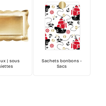
aux | sous
Sachets bonbons -
siettes
Sacs