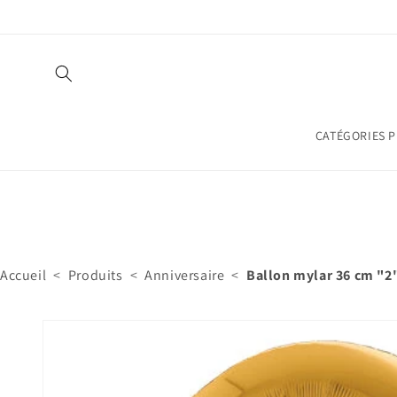
et
passer
au
contenu
CATÉGORIES 
Accueil
<
Produits
<
Anniversaire
<
Ballon mylar 36 cm "2"
Passer aux
informations
produits