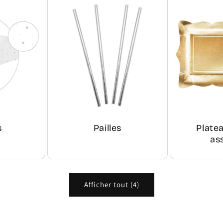
s
Pailles
Plate
as
Afficher tout (4)