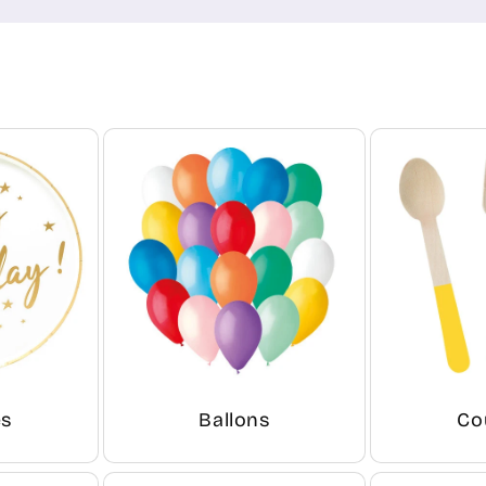
es
Ballons
Co