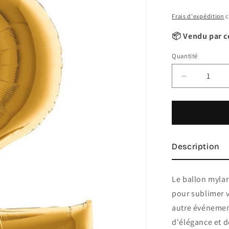
Frais d'expédition
c
📦 Vendu par c
Quantité
Quantité
Réduire
la
quantité
de
Ballon
mylar
36
Description
cm
&quot;2&qu
or
Le ballon mylar 
pour sublimer v
autre événement
d'élégance et d